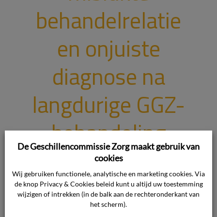
behandelrelatie
en onjuiste
diagnose na
langdurige GGZ-
behandeling
De Geschillencommissie Zorg maakt gebruik van
cookies
Waar gaat de uitspraak over? Deze uitspraak
betreft een cliënt die al zo’n tien jaar in
Wij gebruiken functionele, analytische en marketing cookies. Via
behandeling was bij de zorgaanbieder en klaagt
de knop Privacy & Cookies beleid kunt u altijd uw toestemming
wijzigen of intrekken (in de balk aan de rechteronderkant van
over onjuiste diagnoses, kwetsende uitspraken
het scherm).
en gebrek aan passende zorg. De commissie