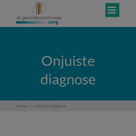

Onjuiste
diagnose
Home
>>
Onjuiste diagnose