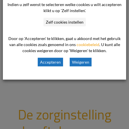
stelt vast dat de zorgaanbieder over een lange
Indien u zelf wenst te selecteren welke cookies u wilt accepteren
klikt u op 'Zelf instellen'.
periode diverse vormen van behandeling heeft
aangeboden, maar dat geen voldoende
Zelf cookies instellen
resultaat […]
Door op 'Accepteren' te klikken, gaat u akkoord met het gebruik
Lees verder
van alle cookies zoals genoemd in ons
cookiebeleid
. U kunt alle
cookies weigeren door op 'Weigeren' te klikken.
Accepteren
Weigeren
12 december 2024

Geestelijke Gezondheidszorg

De zorginstelling