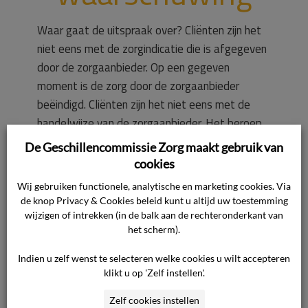
Waar gaat de uitspraak over? Cliënten zijn het
niet eens met de zorgindicatie die is afgegeven
door de zorgaanbieder. Op een gegeven
moment is de zorg door de zorgaanbieder
beëindigd. Cliënten zijn het niet eens met de
handelwijze van de zorgaanbieder. Het beroep
op niet-ontvankelijkheid wordt door de
De Geschillencommissie Zorg maakt gebruik van
commissie afgewezen. De commissie is van
cookies
oordeel […]
Wij gebruiken functionele, analytische en marketing cookies. Via
de knop Privacy & Cookies beleid kunt u altijd uw toestemming
wijzigen of intrekken (in de balk aan de rechteronderkant van
Lees verder
het scherm).
Indien u zelf wenst te selecteren welke cookies u wilt accepteren
17 mei 2023

klikt u op 'Zelf instellen'.
Zorg Algemeen

Zelf cookies instellen