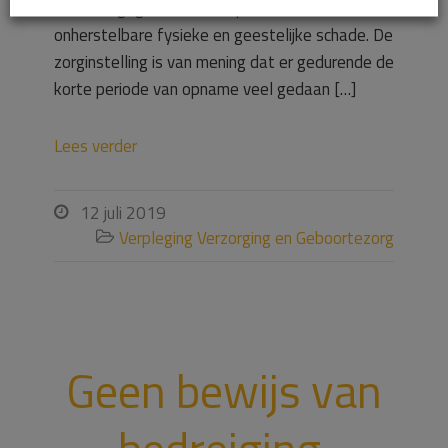
achteruitgegaan en is er sprake van
onherstelbare fysieke en geestelijke schade. De
zorginstelling is van mening dat er gedurende de
korte periode van opname veel gedaan […]
Lees verder
12 juli 2019

Verpleging Verzorging en Geboortezorg

Geen bewijs van