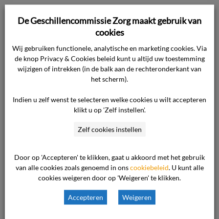
De Geschillencommissie Zorg maakt gebruik van
cookies
Geen bewijs van
Wij gebruiken functionele, analytische en marketing cookies. Via
de knop Privacy & Cookies beleid kunt u altijd uw toestemming
wijzigen of intrekken (in de balk aan de rechteronderkant van
onzorgvuldige
het scherm).
Indien u zelf wenst te selecteren welke cookies u wilt accepteren
uitvoering
klikt u op 'Zelf instellen'.
Zelf cookies instellen
zorgplan
Door op 'Accepteren' te klikken, gaat u akkoord met het gebruik
van alle cookies zoals genoemd in ons
cookiebeleid
. U kunt alle
Waar gaat de uitspraak over Cliënt stelt dat
cookies weigeren door op 'Weigeren' te klikken.
het door de zorginstelling opgestelde zorgplan
niet is uitgevoerd. Door de slechte behandeling
Accepteren
Weigeren
is de gezondheid van de cliënt zeer hard