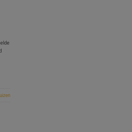
eelde
d
uizen