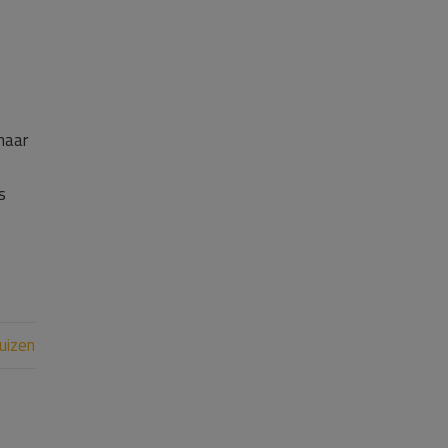
haar
s
uizen