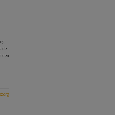
ing
s de
n een
szorg