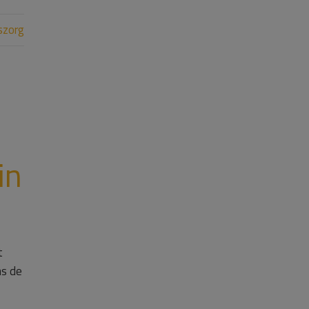
szorg
in
t
ns de