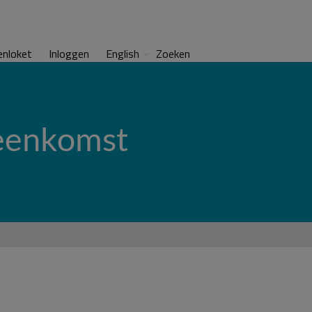
enloket
Inloggen
English
Zoeken
reenkomst