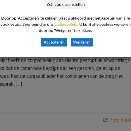
Zelf cookies instellen
Door op 'Accepteren' te klikken, gaat u akkoord met het gebruik van alle
ndelingsovereenkomst 
cookies zoals genoemd in ons
cookiebeleid
. U kunt alle cookies weigeren
door op 'Weigeren' te klikken.
licht zorgaanbieder
Accepteren
Weigeren
er heeft de zorgverlening aan cliënte gestopt, in afwachting 
ks dat de commissie begrijpt dat een gesprek, gelet op de
as, had de zorgaanbieder het continueren van de zorg niet
esprek. […]
Zorg Alg
