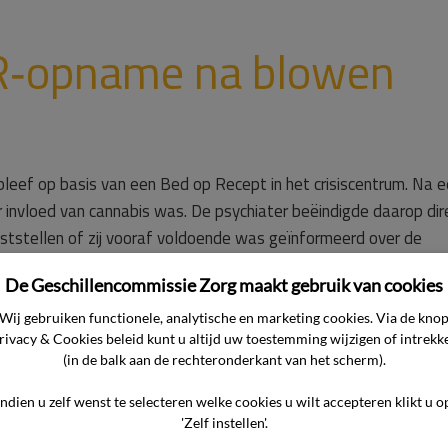
R‑opname na blowen
bleef op basis van een Bed op Recept in het crisiscentrum. Na 
der invloed van cannabis was. De psychiater beëindigde daarop dir
tstellen of zij vooraf voldoende was geïnformeerd over de
De Geschillencommissie Zorg maakt gebruik van cookies
Wij gebruiken functionele, analytische en marketing cookies. Via de kno
rivacy & Cookies beleid kunt u altijd uw toestemming wijzigen of intrekk
(in de balk aan de rechteronderkant van het scherm).
Geestelijke Gezondheid

Indien u zelf wenst te selecteren welke cookies u wilt accepteren klikt u o
'Zelf instellen'.