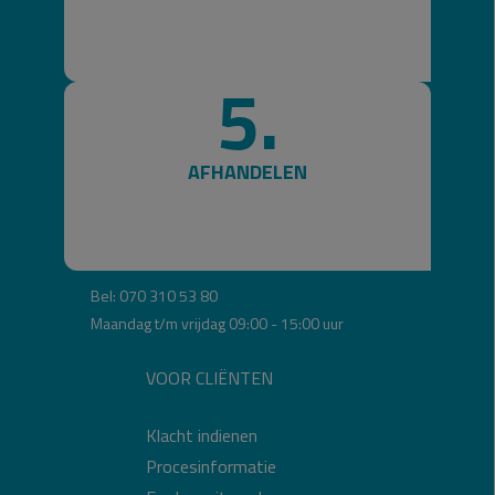
De Geschillencommissie
5.
Postadres:
Postbus 90600
2509 LP Den Haag
AFHANDELEN
Bezoekadres:
Bordewijklaan 46
2591 XR Den Haag
Bel: 070 310 53 80
Maandag t/m vrijdag 09:00 - 15:00 uur
VOOR CLIËNTEN
Klacht indienen
Procesinformatie