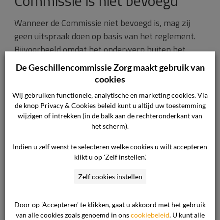
Commissie is niet bevoegd
Wanneer de Commissie niet bevoegd is, mag zij
geen uitspraak doen op basis van het reglement.
Bijvoorbeeld omdat het onderwerp buiten het
werkterrein van de Commissie valt. Het
De Geschillencommissie Zorg maakt gebruik van
werkterrein van de Commissie staat omschreven
cookies
in het
reglement
(deze link leidt naar het
Wij gebruiken functionele, analytische en marketing cookies. Via
reglement van de commissie) van de Commissie.
de knop Privacy & Cookies beleid kunt u altijd uw toestemming
wijzigen of intrekken (in de balk aan de rechteronderkant van
Wat gaat er nu gebeuren?
het scherm).
Indien u zelf wenst te selecteren welke cookies u wilt accepteren
We kunnen uw klacht helaas niet verder
klikt u op 'Zelf instellen'.
behandelen en sluiten daarom de zaak. We storten
Zelf cookies instellen
het door u betaalde klachtengeld (gedeeltelijk)
terug. Lees meer over het
klachtengeld
(deze link
Door op 'Accepteren' te klikken, gaat u akkoord met het gebruik
leidt naar meer informatie over het klachtengeld).
van alle cookies zoals genoemd in ons
cookiebeleid
. U kunt alle