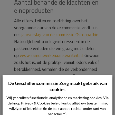
Aantal behandelde klachten en
eindproducten
Alle cijfers, feiten en toelichting over het
voorgaande jaar van deze commissie vindt u in
ons
jaarverslag van de commissie Osteopathie
.
Natuurlijk bent u ook geïnteresseerd in de
pakkende verhalen die we graag met u delen
op
www.samenwerkenaankwaliteit.nl
. Gewoon
zoals het is, uit de praktijk, vanuit ieders vak of
betrokkenheid. Verhalen die de verbondenheid
met onze organisatie heel mooi illustreren.
Trotse verhalen, verhalen met een ziel,
De Geschillencommissie Zorg maakt gebruik van
cookies
verhalen met verbeelding.
Wij gebruiken functionele, analytische en marketing cookies. Via
Kosten
de knop Privacy & Cookies beleid kunt u altijd uw toestemming
wijzigen of intrekken (in de balk aan de rechteronderkant van
het scherm).