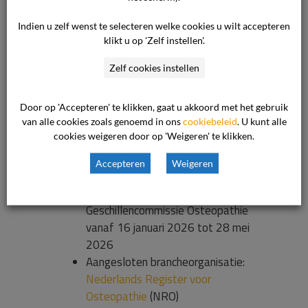
Het klachtengeld bedraagt € 52,50. U krijgt dit
terug wanneer de commissie u in het gelijk
Indien u zelf wenst te selecteren welke cookies u wilt accepteren
stelt.
Lees meer over het klachtengeld
.
klikt u op 'Zelf instellen'.
Zelf cookies instellen
Meer informatie
Procedure
van De
Door op 'Accepteren' te klikken, gaat u akkoord met het gebruik
van alle cookies zoals genoemd in ons
cookiebeleid
. U kunt alle
Geschillencommissie
cookies weigeren door op 'Weigeren' te klikken.
Reglement
van de
Geschillencommissie Osteopathie
Accepteren
Weigeren
vanaf 28 mei 2026
Reglement
van de
Geschillencommissie Osteopathie
vanaf 16 januari 2026 tot 28 mei
2026
Aangesloten brancheorganisatie:
Nederlands Register voor
Osteopathie
(NRO)