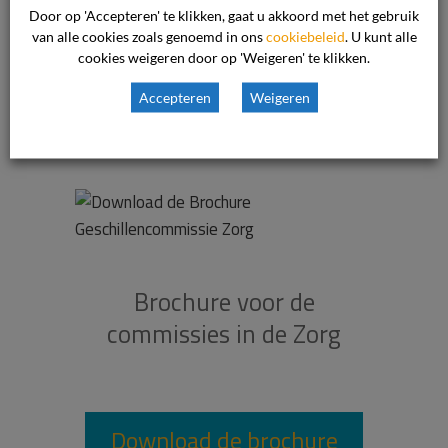
Gezondheidszorg
Door op 'Accepteren' te klikken, gaat u akkoord met het gebruik
Aangesloten brancheorganisatie:
van alle cookies zoals genoemd in ons
cookiebeleid
. U kunt alle
Stichting Complementaire en
cookies weigeren door op 'Weigeren' te klikken.
Alternatieve Gezondheidszorg
(SCAG)
Accepteren
Weigeren
Brochure voor de
commissies in de Zorg
Download de brochure