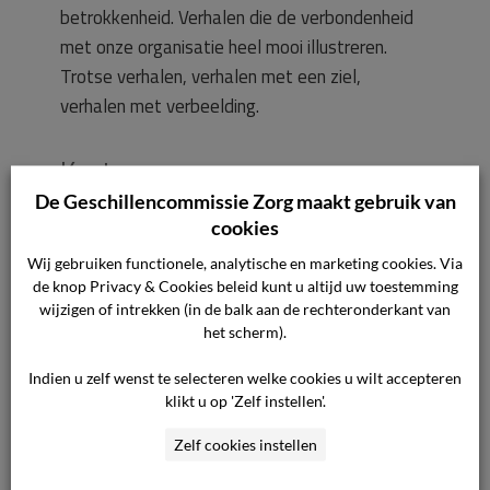
betrokkenheid. Verhalen die de verbondenheid
met onze organisatie heel mooi illustreren.
Trotse verhalen, verhalen met een ziel,
verhalen met verbeelding.
Kosten
De Geschillencommissie Zorg maakt gebruik van
Het klachtengeld bedraagt € 52,50. U krijgt dit
cookies
terug wanneer de commissie u in het gelijk
Wij gebruiken functionele, analytische en marketing cookies. Via
stelt.
Lees meer over het klachtengeld.
de knop Privacy & Cookies beleid kunt u altijd uw toestemming
wijzigen of intrekken (in de balk aan de rechteronderkant van
Meer informatie
het scherm).
Indien u zelf wenst te selecteren welke cookies u wilt accepteren
Procedure
van De
klikt u op 'Zelf instellen'.
Geschillencommissie
Reglement
van de
Zelf cookies instellen
Geschillencommissie Complementaire