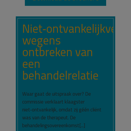
Niet‑ontvankelijkverkl
wegens
ontbreken van
een
behandelrelatie
Waar gaat de uitspraak over? De
commissie verklaart klaagster
niet‑ontvankelijk, omdat zij géén cliënt
was van de therapeut. De
behandelingsovereenkomst[...]