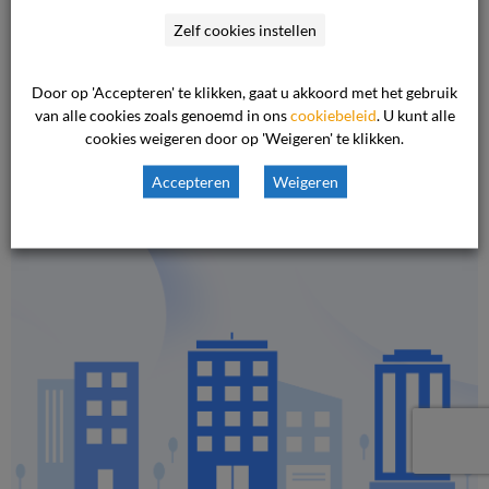
geduld!
Zelf cookies instellen
Door op 'Accepteren' te klikken, gaat u akkoord met het gebruik
Binnenkort vindt u hier alles
van alle cookies zoals genoemd in ons
cookiebeleid
. U kunt alle
cookies weigeren door op 'Weigeren' te klikken.
over de
Klachtencommissie
Onvrijwillige Zorg (KCOZ)
Accepteren
Weigeren